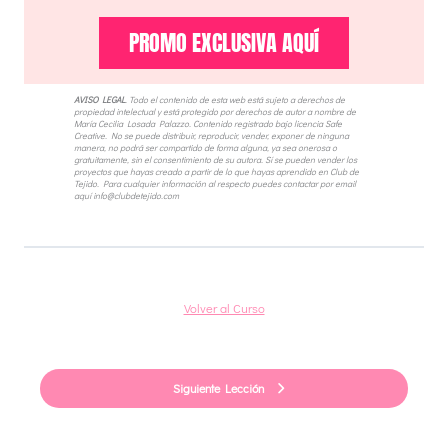
PROMO EXCLUSIVA AQUÍ
AVISO LEGAL
. Todo el
contenido de esta web está sujeto a derechos de
propiedad intelectual y está protegido por derechos de autor a nombre de
María Cecilia Losada Palazzo. Contenido registrado bajo licencia Safe
Creative. No se puede distribuir, reproducir, vender, exponer de ninguna
manera, no podrá ser compartido de forma alguna, ya sea onerosa o
gratuitamente, sin el consentimiento de su autora.
Sí se pueden vender los
proyectos que hayas creado a partir de lo que hayas aprendido en Club de
Tejido. Para cualquier información al respecto puedes contactar por email
aquí info@clubdetejido.com
Volver al Curso
Siguiente Lección