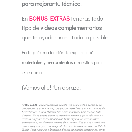
para mejorar tu técnica
.
En
BONUS EXTRAS
tendrás todo
tipo de
vídeos complementarios
que te ayudarán en todo lo posible.
En la próxima lección te explico qué
materiales y herramientas
necesitas para
este curso.
¡Vamos allá! ¡Un abrazo!
AVISO LEGAL
. Todo el
contenido de esta web está sujeto a derechos de
propiedad intelectual y está protegido por derechos de autor a nombre de
María Cecilia Losada Palazzo. Contenido registrado bajo licencia Safe
Creative. No se puede distribuir, reproducir, vender, exponer de ninguna
manera, no podrá ser compartido de forma alguna, ya sea onerosa o
gratuitamente, sin el consentimiento de su autora.
Sí se pueden vender los
proyectos que hayas creado a partir de lo que hayas aprendido en Club de
Tejido. Para cualquier información al respecto puedes contactar por email