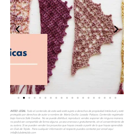
AVISO LEGAL
. Todo el
contenido de esta web está sujeto a derechos de propiedad intelectual y está
protegido por derechos de autor a nombre de María Cecilia Losada Palazzo. Contenido registrado
bajo licencia Safe Creative. No se puede distribuir, reproducir, vender, exponer de ninguna manera,
no podrá ser compartido de forma alguna, ya sea onerosa o gratuitamente, sin el consentimiento de
su autora.
Sí se pueden vender los proyectos que hayas creado a partir de lo que hayas aprendido
en Club de Tejido. Para cualquier información al respecto puedes contactar por email aquí
info@clubdetejido.com