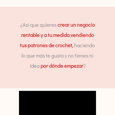
¿Así que quieres
crear un negocio
rentable y a tu medida vendiendo
tus patrones de crochet,
haciendo
lo que más te gusta y no tienes ni
idea
por dónde empezar
?