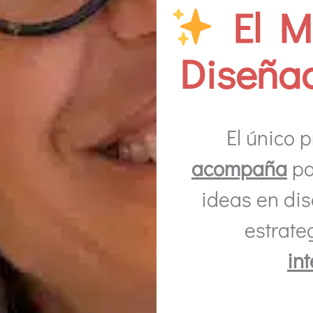
El M
Diseñad
El único
acompaña
pa
ideas en dis
estrateg
in